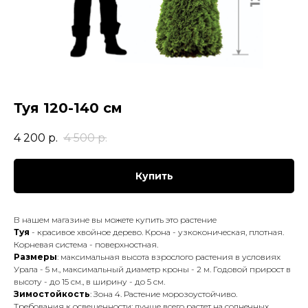
Туя 120-140 см
4 200
р.
4 500
р.
Купить
В нашем магазине вы можете купить это растение
Туя
- красивое хвойное дерево. Крона - узкоконическая, плотная.
Корневая система - поверхностная.
Размеры
: максимальная высота взрослого растения в условиях
Урала - 5 м., максимальный диаметр кроны - 2 м. Годовой прирост в
высоту - до 15 см., в ширину - до 5 см.
Зимостойкость
: Зона 4. Растение морозоустойчиво.
Требования к освещенности: лучше всего растет на солнечных