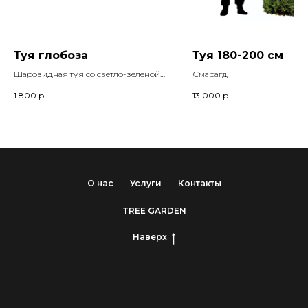
Туя глобоза
Туя 180-200 см
Шаровидная туя со светло-зелёной
Смарагд
хвоей
1 800
р.
13 000
р.
О нас
Услуги
Контакты
TREE GARDEN
Наверх