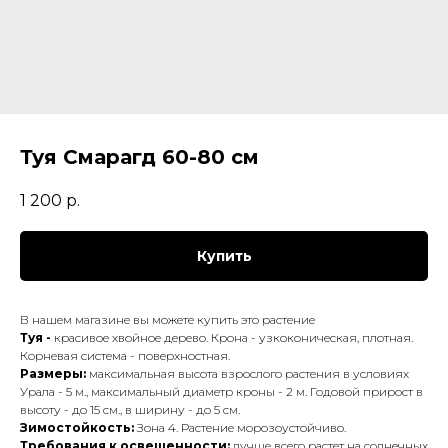
Туя Смарагд 60-80 см
1 200
р.
Купить
В нашем магазине вы можете купить это растение
Туя -
красивое хвойное дерево. Крона - узкоконическая, плотная.
Корневая система - поверхностная.
Размеры:
максимальная высота взрослого растения в условиях
Урала - 5 м., максимальный диаметр кроны - 2 м. Годовой прирост в
высоту - до 15 см., в ширину - до 5 см.
Зимостойкость:
Зона 4. Растение морозоустойчиво.
Требования к освещенности:
лучше всего растет на солнечных